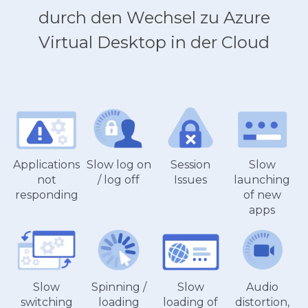
durch den Wechsel zu Azure
Virtual Desktop in der Cloud
Session
Slow
Applications
Slow log on
Issues
launching
not
/ log off
of new
responding
apps
Slow
Audio
Slow
Spinning /
loading of
distortion,
switching
loading