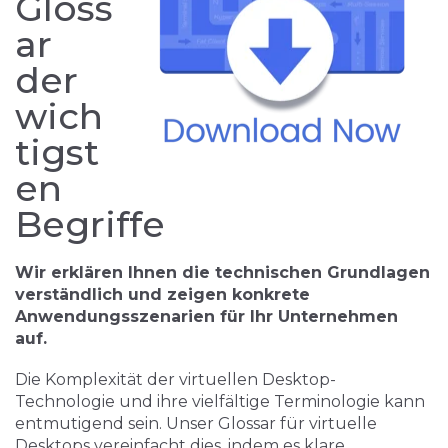
Gloss
ar
der
wich
tigst
en
Begriffe
Wir erklären Ihnen die technischen Grundlagen
verständlich und zeigen konkrete
Anwendungsszenarien für Ihr Unternehmen
auf.
Die Komplexität der virtuellen Desktop-
Technologie und ihre vielfältige Terminologie kann
entmutigend sein. Unser Glossar für virtuelle
Desktops vereinfacht dies, indem es klare